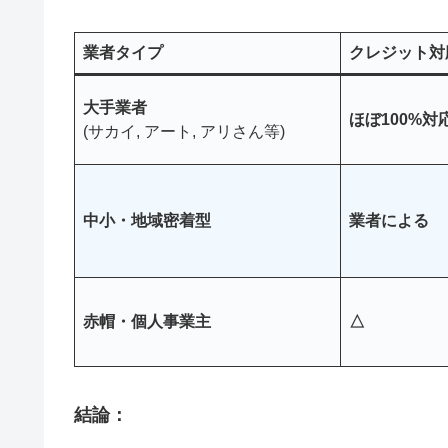
業者タイプ
クレジット対
大手業者
ほぼ100%対
(サカイ, アート, アリさん等)
中小・地域密着型
業者による
赤帽・個人事業主
△
結論：