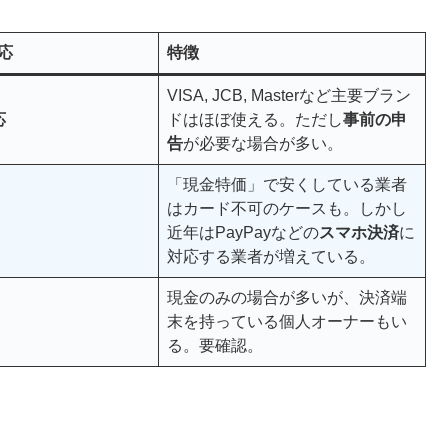
応
特徴
VISA, JCB, Masterなど主要ブラン
応
ドはほぼ使える。ただし
事前の申
告
が必要な場合が多い。
「現金特価」で安くしている業者
はカード不可のケースも。しかし
近年はPayPayなどの
スマホ決済
に
対応する業者が増えている。
現金のみの場合が多いが、決済端
末を持っている個人オーナーもい
る。要確認。