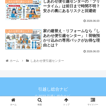
しあわせ便引越センターの「フリ
しあわせ便引越センター
ータイム」は前日まで時間不明？
安さの裏にあるリスクと回避術
2026.06.03
家の建替え・リフォームなら「し
しあわせ便引越センター
あわせ便引越センター」！荷物預
かり込みの専用パックがお得な理
由とは？
2026.06.03
ホーム
しあわせ便引越センター
引越し総合ナビ
© 2023 引越し総合ナビ.
ホーム
検索
トップ
サイドバー