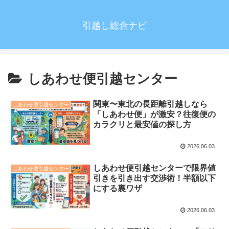
引越し総合ナビ
しあわせ便引越センター
関東〜東北の長距離引越しなら
しあわせ便引越センター
「しあわせ便」が激安？往復便の
カラクリと最安値の探し方
2026.06.03
しあわせ便引越センターで限界値
しあわせ便引越センター
引きを引き出す交渉術！半額以下
にする裏ワザ
2026.06.03